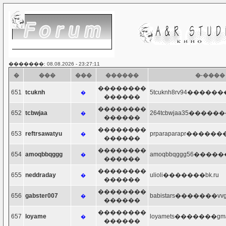
�������: 08.08.2026 - 23:27:11
�
���
���
������
�-����
��������
651
tcuknh
5tcuknh8rv94�������
�
������
��������
652
tcbwjaa
264tcbwjaa35�������
�
������
��������
653
reftrsawatyu
prparaparapr�������y
�
������
��������
654
amoqbbqggg
amoqbbqggg56������
�
������
��������
655
neddraday
ulioli�������bk.ru
�
������
��������
656
gabster007
babistars�������vvgm
�
������
��������
657
loyame
loyamets�������gmai
�
������