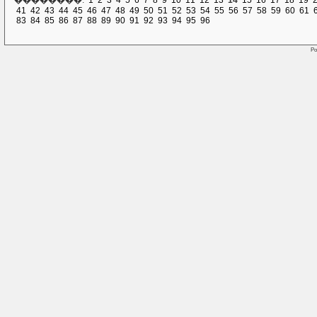
��������:
1
2
3
4
5
6
7
8
9
10
11
12
13
14
15
16
17
18
19
41
42
43
44
45
46
47
48
49
50
51
52
53
54
55
56
57
58
59
60
61
83
84
85
86
87
88
89
90
91
92
93
94
95
96
Po