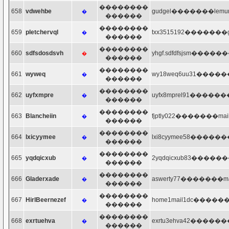
��������
658
vdwehbe
gudgel�������lemurho
�
������
��������
659
pletchervql
txx3515192�������gm
�
������
��������
660
sdfsdosdsvh
yhgf.sdfdfsjsm������
�
������
��������
661
wyweq
wy18weq6uu31������
�
������
��������
662
uyfxmpre
uyfx8mprel91�������
�
������
��������
663
Blancheiin
fjptly022�������mail
�
������
��������
664
lxicyymee
lxi8cyymee58�������
�
������
��������
665
yqdqicxub
2yqdqicxub83�������
�
������
��������
666
Gladerxade
aswerty77�������mai
�
������
��������
667
HirlBeernezef
home1mail1dc�������
�
������
��������
668
exrtuehva
exrtu3ehva42�������
�
������