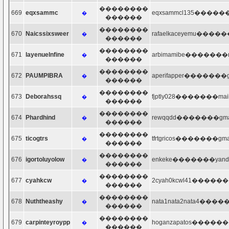
��������
669
eqxsammc
eqxsammcl135�������
�
������
��������
670
Naicssixsweer
rafaelkaceyemu�����
�
������
��������
671
layenueInfine
arbimamibe�������ma
�
������
��������
672
PAUMPIBRA
aperifapper�������gm
�
������
��������
673
Deborahssq
fjptly028�������mail
�
������
��������
674
Phardhind
rewqqdd�������gmai
�
������
��������
675
ticogtrs
tfrtgricos�������gmai
�
������
��������
676
igortoluyolow
enkeke�������yande
�
������
��������
677
cyahkcw
2cyah0kcwl41�������
�
������
��������
678
Nuththeashy
nata1nata2nata4�����
�
������
��������
679
carpinteyroypp
hoganzapatos�������
�
������