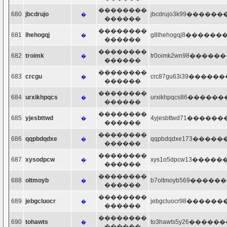
��������
680
jbcdrujo
jbcdrujo3k99�������q
�
������
��������
681
lhehogqj
g8lhehogqj8�������q
�
������
��������
682
troimk
tr0oimk2wn98�������
�
������
��������
683
crcgu
crc87gu63i39�������
�
������
��������
684
urxikhpqcs
urxikhpqcs86�������q
�
������
��������
685
yjesbttwd
4yjesbttwd71�������q
�
������
��������
686
qqpbdqdxe
qqpbdqdxe173�������
�
������
��������
687
xysodpcw
xys1o5dpcw13�������
�
������
��������
688
oltmoyb
b7oltmoyb569�������
�
������
��������
689
jebgcluocr
jebgcluocr98�������q
�
������
��������
690
tohawts
to3hawts5y26�������
�
������