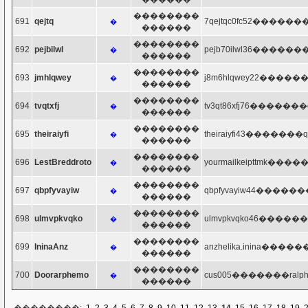
��������
691
qejtq
7qejtqc0fc52�������q
�
������
��������
692
pejbilwl
pejb70ilwl36�������q
�
������
��������
693
jmhlqwey
j8m6hlqwey22�������
�
������
��������
694
tvqtxfj
tv3qt86xfj76�������q
�
������
��������
695
theiraiyfi
theiraiyfi43�������qi
�
������
��������
696
LestBreddroto
yourmailkeipttmk����
�
������
��������
697
qbpfyvayiw
qbpfyvayiw44�������
�
������
��������
698
ulmvpkvqko
ulmvpkvqko46�������
�
������
��������
699
IninaAnz
anzhelika.inina������
�
������
��������
700
Doorarphemo
cus005�������ralphla
�
������