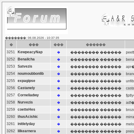
�������: 06.08.2026 - 10:37:35
�
���
���
������
3251
KewpeacyNap
�������� ������
pee
�
3252
Benailcha
�������� ������
ben
�
3253
Satvezis
�������� ������
apr
�
3254
noumoubbonlib
�������� ������
bra
�
3255
expagipse
�������� ������
unf
�
3256
Castanely
�������� ������
cas
�
3257
Corneliadwy
�������� ������
fjp
�
3258
Nurvezis
�������� ������
adf
�
3259
coetteHes
�������� ������
bro
�
3260
thusAcishic
�������� ������
mir
�
3261
initlelyday
�������� ������
mel
�
3262
lilkearnera
�������� ������
pre
�