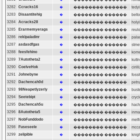
3282
Ccracks16
�������� ������
ted
�
3283
Disaantitehig
�������� ������
bel
�
3284
Acracks28
�������� ������
hol
�
3285
Erarmemyerags
�������� ������
reu
�
3286
reklpaladinr
�������� ������
pal
�
3287
asdasdfgas
�������� ������
stm
�
3288
feesfehino
�������� ������
kom
�
3289
7Autotheta2
�������� ������
kut
�
3290
CoelveHok
�������� ������
cir
�
3291
Johnebyne
�������� ������
fos
�
3292
Dachencah0d
�������� ������
pet
�
3293
98Neapetlyzerly
�������� ������
bus
�
3294
Seetebipt
�������� ������
cry
�
3295
Dachencah5u
�������� ������
hac
�
3296
8Autotheta5
�������� ������
inm
�
3297
NobFunddodo
�������� ������
mel
�
3298
Fuseseele
�������� ������
mcc
�
3299
zelipible
�������� ������
kni
�