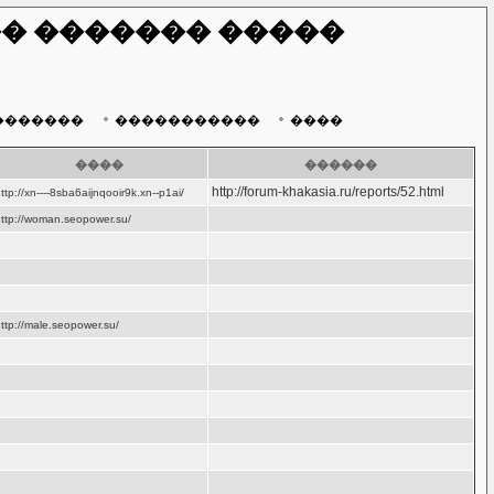
� ������� �����
�������
�����������
����
����
������
http://forum-khakasia.ru/reports/52.html
ttp://xn----8sba6aijnqooir9k.xn--p1ai/
ttp://woman.seopower.su/
ttp://male.seopower.su/