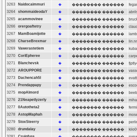
3263
Naidocaimmuri
�������� ������
feg
�
3264
shommaideodaY
�������� ������
abr
�
3265
acammovinee
�������� ������
bru
�
3266
orergoaftetry
�������� ������
cla
�
3267
MamBoamijotte
�������� ������
lam
�
3268
CharseBrexmar
�������� ������
lin
�
3269
Vawerastetiem
�������� ������
kub
�
3270
CoriEpheree
�������� ������
car
�
3271
Blanchevsk
�������� ������
fjp
�
3272
AROUPPORE
�������� ������
vas
�
3273
Dachencah5l
�������� ������
eva
�
3274
Prendappapy
�������� ������
esc
�
3275
mopAlmord
�������� ������
bee
�
3276
21Neapetlyzerly
�������� ������
mih
�
3277
0Autotheta2
�������� ������
fer
�
3278
AstopMaphah
�������� ������
mos
�
3279
StoxSteerry
�������� ������
per
�
3280
drundalay
�������� ������
kii
�
3281
Cruinfure
�������� ������
rom
�