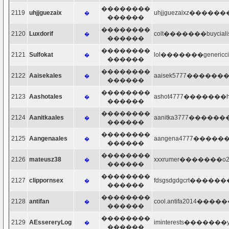
��������
2119
uhjjguezaix
uhjjguezaixz�������
�
������
��������
2120
Luxdorif
colt�������buycialis-
�
������
��������
2121
Sulfokat
lol�������genericcial
�
������
��������
2122
Aaisekales
aaisek5777�������ho
�
������
��������
2123
Aashotales
ashot4777�������hot
�
������
��������
2124
Aanitkaales
aanitka3777�������h
�
������
��������
2125
Aangenaales
aangena4777�������
�
������
��������
2126
mateusz38
xxxrumer�������o2.
�
������
��������
2127
clippornsex
fdsgsdgdgcrt�������h
�
������
��������
2128
antifan
cool.antifa2014�����
�
������
��������
2129
AEssereryLog
iminterests�������y
�
������