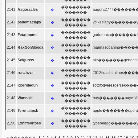
��������
2141
Aagoraales
aagora2777�������h
�
������
��������
2142
paifemeciapy
volkeslady�������ya
�
������
��������
2143
Fetatmome
gaderhaca�������ho
�
������
��������
2144
RaxGonMooda
marinasobanina�����
�
������
��������
2145
Solgurew
akr�������genericcia
�
������
��������
2146
ronalwvs
2012coachonlines���
�
������
��������
2147
Idorroleduh
sotdfoqveresdersek��
�
������
��������
2148
Wancolit
bas�������buycialis
�
������
��������
2149
Terentiitpxb
apple�������operab
�
������
��������
2150
Exhiffsoffpes
typebeego�������ya
�
������