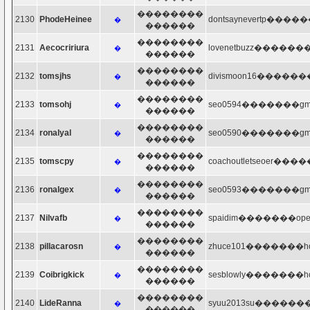
��������
2130
PhodeHeinee
dontsaynevertp������
�
������
��������
2131
Aecocririura
lovenetbuzz�������y
�
������
��������
2132
tomsjhs
divismoon16�������
�
������
��������
2133
tomsohj
seo0594�������gma
�
������
��������
2134
ronalyal
seo0590�������gma
�
������
��������
2135
tomscpy
coachoutletseoer����
�
������
��������
2136
ronalgex
seo0593�������gma
�
������
��������
2137
Nilvafb
spaidim�������oper
�
������
��������
2138
pillacarosn
zhuce101�������hot
�
������
��������
2139
Coibrigkick
sesblowly�������hot
�
������
��������
2140
LideRanna
syuu2013su�������y
�
������