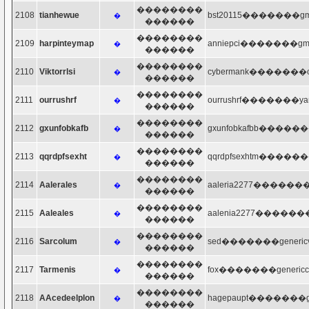
��������
2108
tianhewue
bst20115�������gma
�
������
��������
2109
harpinteymap
anniepci�������gma
�
������
��������
2110
Viktorrlsi
cybermank�������op
�
������
��������
2111
ourrushrf
ourrushrf�������yan
�
������
��������
2112
gxunfobkafb
gxunfobkafbb�������
�
������
��������
2113
qqrdpfsexht
qqrdpfsexhtm�������
�
������
��������
2114
Aalerales
aaleria2277�������h
�
������
��������
2115
Aaleales
aalenia2277�������h
�
������
��������
2116
Sarcolum
sed�������genericvi
�
������
��������
2117
Tarmenis
fox�������genericcial
�
������
��������
2118
AAcedeelplon
hagepaupt�������gm
�
������