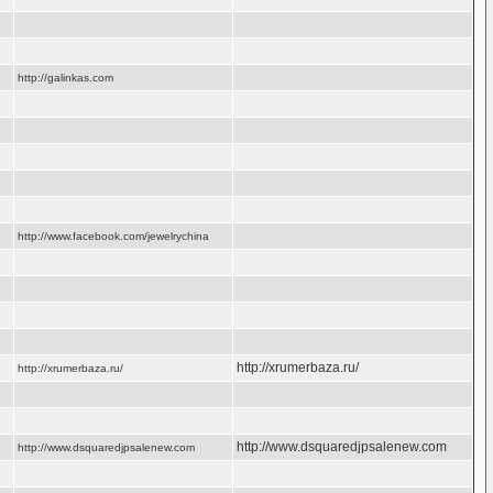
http://galinkas.com
http://www.facebook.com/jewelrychina
http://xrumerbaza.ru/
http://xrumerbaza.ru/
http://www.dsquaredjpsalenew.com
http://www.dsquaredjpsalenew.com