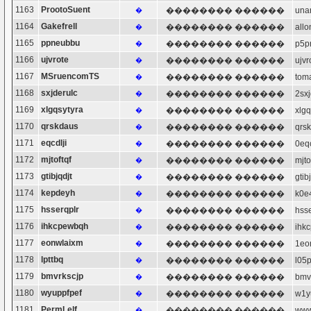
1163
ProotoSuent
�������� ������
una
�
1164
Gakefrell
�������� ������
all
�
1165
ppneubbu
�������� ������
p5
�
1166
ujvrote
�������� ������
ujv
�
1167
MSruencomTS
�������� ������
to
�
1168
sxjderulc
�������� ������
2sx
�
1169
xlgqsytyra
�������� ������
xlg
�
1170
qrskdaus
�������� ������
qrs
�
1171
eqcdlji
�������� ������
0eq
�
1172
mjtoftqf
�������� ������
mjt
�
1173
gtibjqdjt
�������� ������
gti
�
1174
kepdeyh
�������� ������
k0
�
1175
hsserqplr
�������� ������
hss
�
1176
ihkcpewbqh
�������� ������
ih
�
1177
eonwlaixm
�������� ������
1e
�
1178
lpttbq
�������� ������
l05
�
1179
bmvrkscjp
�������� ������
bmv
�
1180
wyuppfpef
�������� ������
w1
�
1181
PermLelf
�������� ������
www
�