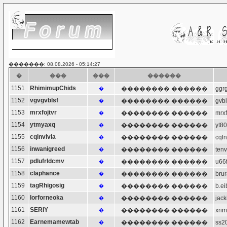
�������: 08.08.2026 - 05:14:27
�
���
���
������
1151
RhimimupChids
�������� ������
ggr
�
1152
vgvgvblsf
�������� ������
gvb
�
1153
mrxfojtvr
�������� ������
mrx
�
1154
ytmyaxq
�������� ������
yt
�
1155
cqlnvlvla
�������� ������
cql
�
1156
inwanigreed
�������� ������
ten
�
1157
pdlufrldcmv
�������� ������
u66
�
1158
claphance
�������� ������
bru
�
1159
tagRhigosig
�������� ������
b.e
�
1160
Iorforneoka
�������� ������
jac
�
1161
SERIY
�������� ������
xr
�
1162
Earnemamewtab
�������� ������
ss
�