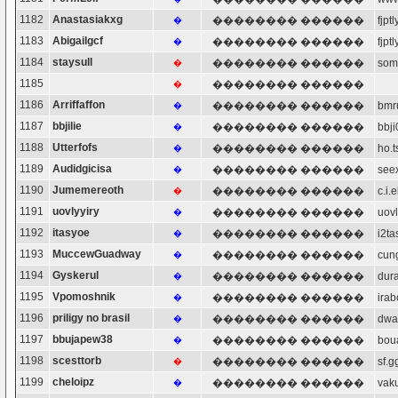
1182
Anastasiakxg
�������� ������
fjp
�
1183
Abigailgcf
�������� ������
fjp
�
1184
staysull
�������� ������
so
�
1185
�������� ������
�
1186
Arriffaffon
�������� ������
bm
�
1187
bbjilie
�������� ������
bbj
�
1188
Utterfofs
�������� ������
ho.
�
1189
Audidgicisa
�������� ������
se
�
1190
Jumemereoth
�������� ������
c.i
�
1191
uovlyyiry
�������� ������
uov
�
1192
itasyoe
�������� ������
i2t
�
1193
MuccewGuadway
�������� ������
cu
�
1194
Gyskerul
�������� ������
dur
�
1195
Vpomoshnik
�������� ������
ir
�
1196
priligy no brasil
�������� ������
dw
�
1197
bbujapew38
�������� ������
bo
�
1198
scesttorb
�������� ������
sf.
�
1199
cheloipz
�������� ������
va
�