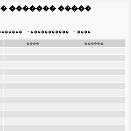
� ������� �����
�������
�����������
����
����
������